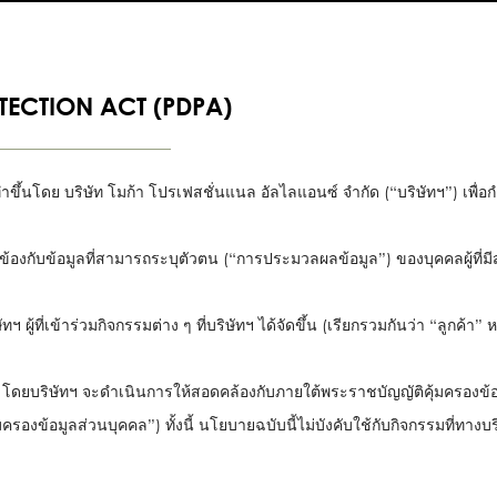
TECTION ACT (PDPA)
ทำขึ้นโดย
บริษัท โมก้า โปรเฟสชั่นแนล อัลไลแอนซ์ จำกัด
(“บริษัทฯ”) เพื
ข้องกับข้อมูลที่สามารถระบุตัวตน (“การประมวลผลข้อมูล”) ของบุคคลผู้ที่มีส
ทฯ ผู้ที่เข้าร่วมกิจกรรมต่าง ๆ ที่บริษัทฯ ได้จัดขึ้น (เรียกรวมกันว่า “ลูกค้า”
ม โดยบริษัทฯ จะดำเนินการให้สอดคล้องกับภายใต้พระราชบัญญัติคุ้มครองข
มครองข้อมูลส่วนบุคคล”) ทั้งนี้ นโยบายฉบับนี้ไม่บังคับใช้กับกิจกรรมที่ทางบริ