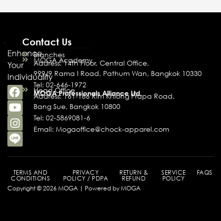
Contact Us
Enhance
Branches
MOGA Academy
Address: 14th Floor, Central Office,
Your
999/9 Rama I Road, Pathum Wan, Bangkok 10330
Individuality
Tel: 02-646-1972
Head Office
MOGA Professionals Alliance Ltd.
Address: 161-166 Rim Khlong Prapa Road,
Bang Sue, Bangkok 10800
Tel: 02-5869081-6
Email: Mogaoffice@chock-apparel.com
TERMS AND
PRIVACY
RETURN &
SERVICE
FAQS
CONDITIONS
POLICY / PDPA
REFUND
POLICY
Copyright © 2026 MOGA | Powered by MOGA