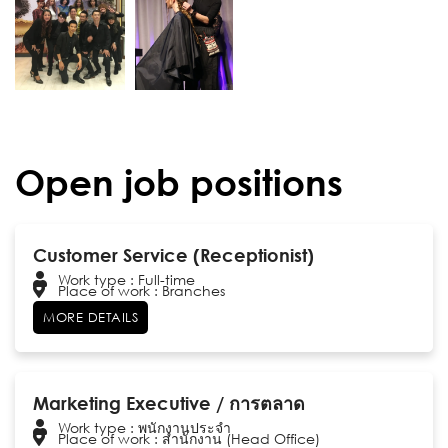
Open job positions
Customer Service (Receptionist)
Work type : Full-time
Place of work : Branches
MORE DETAILS
Marketing Executive / การตลาด
Work type : พนักงานประจำ
Place of work : สำนักงาน (Head Office)