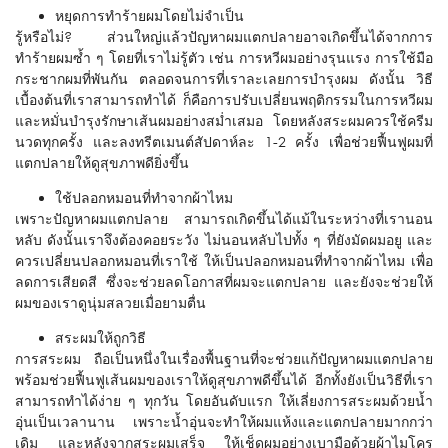
หยุดการทำร้ายผมโดยไม่จำเป็น
รู้หรือไม่? ส่วนใหญ่แล้วปัญหาผมแตกปลายอาจเกิดขึ้นได้จากการ
ทำร้ายผมซ้ำ ๆ โดยที่เราไม่รู้ตัว เช่น การหวีผมอย่างรุนแรง การใช้มือ
กระชากผมที่พันกัน ตลอดจนการที่เราละเลยการบำรุงผม ดังนั้น วิธี
เบื้องต้นที่เราสามารถทำได้ ก็คือการปรับเปลี่ยนพฤติกรรมในการหวีผม
และหมั่นบำรุงรักษาเส้นผมอย่างสม่ำเสมอ โดยหลังสระผมควรใช้ครีม
นวดทุกครั้ง และลงทรีตเมนต์สัปดาห์ละ 1-2 ครั้ง เพื่อช่วยฟื้นฟูผมที่
แตกปลายให้ดูสุขภาพดียิ่งขึ้น
ใช้ปลอกหมอนที่ทำจากผ้าไหม
เพราะปัญหาผมแตกปลาย สามารถเกิดขึ้นได้แม้ในระหว่างที่เรานอน
หลับ ดังนั้นเราจึงต้องคอยระวัง ไม่นอนหลับไปทั้ง ๆ ที่ยังมัดผมอยู และ
ควรเปลี่ยนปลอกหมอนที่เราใช้ ให้เป็นปลอกหมอนที่ทำจากผ้าไหม เพื่อ
ลดการเสียดสี ซึ่งจะช่วยลดโอกาสที่ผมจะแตกปลาย และยังจะช่วยให้
ผมของเราดูนุ่มสลวยเมื่อยามตื่น
สระผมให้ถูกวิธี
การสระผม ถือเป็นหนึ่งในเรื่องพื้นฐานที่จะช่วยแก้ปัญหาผมแตกปลาย
พร้อมช่วยฟื้นฟูเส้นผมของเราให้ดูสุขภาพดีขึ้นได้ อีกทั้งยังเป็นวิธีที่เรา
สามารถทำได้ง่าย ๆ ทุกวัน โดยอันดับแรก ให้เลี่ยงการสระผมด้วยน้ำ
อุ่นเป็นเวลานาน เพราะน้ำอุ่นจะทำให้ผมแห้งและแตกปลายมากกว่า
เดิม และหลังจากสระผมเสร็จ ให้เช็ดผมอย่างเบามือด้วยผ้าไมโคร