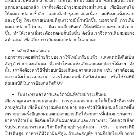
เส้นผมส่วนที่แตกปลายออก โดยไม่จำเป็นต้องตัดสั้น ซึ่งเมื่อเล็มส่วนที่
แตกปลายออกแล้ว เราก็จะต้องบำรุงผมอย่างสม่ำเสมอ เพื่อป้องกันไม่
ให้ผมแตกปลายซ้ำอีก และเมื่อบำรุงอย่างต่อเนื่อง ผมที่เคยแห้งกรอบ
และดูชี้ฟู ก็จะกลายเป็นผมที่ดูเงางามมีน้ำหนักขึ้น นอกจากนี้ การเก็บ
ผมแตกปลายไว้นาน มีความเสี่ยงที่จะทำให้ผมที่ฉีกขาดขยายตัวมาก
ขึ้น ทำให้เวลาเล็มจะต้องตัดผมสั้นยิ่งขึ้น ดังนั้นเราจึงควรเล็มผมอย่าง
สม่ำเสมอ เพื่อเลี่ยงการเกิดผมแตกปลายในอนาคต
หลีกเลี่ยงแสงแดด
นอกจากจะคอยทำร้ายผิวของเราให้ไหม้เกรียมแล้ว แสงแดดยังถือเป็น
ศัตรูตัวร้ายของเส้นผม ที่จะทำให้ผมแห้งเสียและแตกปลายได้ง่าย ดัง
นั้น เราจึงต้องหาวิธีที่ช่วยปกป้องเส้นผมจากแสงแดด เช่น หากต้องอยู่
กลางแจ้งเป็นเวลานาน ควรใส่หมวกเพื่อปิดบังเส้นผม หรือใช้ร่มที่มี
คุณสมบัติในการป้องกันรังสี UV
รับประทานอาหารและวิตามินที่ช่วยบำรุงเส้นผม
เมื่อเราดูแลจากภายนอกแล้ว การดูแลผมจากภายในก็เป็นสิ่งที่ควรทำ
ควบคู่กันไป เพื่อฟื้นบำรุงผมที่แตกปลาย และช่วยให้เส้นผมแข็งแรงขึ้น
เพราะบางครั้งปัญหาผมแตกปลายอาจเกิดได้จากการที่เส้นผมขาดสาร
อาหารที่จำเป็น จึงส่งผลให้เส้นผมอ่อนแอและเปราะบาง โดยควรเลือก
รับประทานอาหารและวิตามินที่ช่วยบำรุงเส้นผม เช่น อาหารที่มี
โปรตีนสูง, อาหารที่มีวิตามินซีสูง, ถั่วและธัญพืช รวมถึงผักใบเขียวต่าง