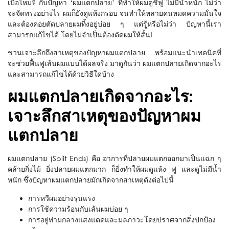
เบื่อไหม? กับปัญหา ‘ผมแตกปลาย’ ที่ทำให้ผมดูชี้ฟู ไม่มีน้ำหนัก ไม่ว่า
จะจัดทรงอย่างไร ผมก็ยังดูแห้งกรอบ จนทำให้หลายคนหมดความมั่นใจ
และต้องคอยตัดปลายผมทิ้งอยู่บ่อย ๆ แต่รู้หรือไม่ว่า ปัญหานี้เรา
สามารถแก้ไขได้ โดยไม่จำเป็นต้องตัดผมให้สั้น!
ชวนเจาะลึกถึงสาเหตุของปัญหาผมแตกปลาย พร้อมแนะนำเทคนิคที่
จะช่วยฟื้นฟูเส้นผมแบบได้ผลจริง มาดูกันว่า ผมแตกปลายเกิดจากอะไร
และสามารถแก้ไขได้ด้วยวิธีใดบ้าง
ผมแตกปลายเกิดจากอะไร:
เจาะลึกสาเหตุของปัญหาผม
แตกปลาย
ผมแตกปลาย (Split Ends) คือ อาการที่ปลายผมแตกออกมาเป็นแฉก ๆ
คล้ายกิ่งไม้ ยิ่งปลายผมแตกมาก ก็ยิ่งทำให้ผมดูแห้ง ฟู และดูไม่มีน้ำ
หนัก ซึ่งปัญหาผมแตกปลายมักเกิดจากสาเหตุดังต่อไปนี้
การหวีผมอย่างรุนแรง
การใช้ความร้อนกับเส้นผมบ่อย ๆ
การอยู่ท่ามกลางแสงแดดและมลภาวะโดยปราศจากสิ่งปกป้อง