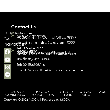
Contact Us
Enhance
Branches
MOGA Academy
Address: ชั้น 14 Central Office 999/9
Your
ถนน พระราม 1 ปทุมวัน กรุงเทพ 10330
Individuality
Tel: 02-646-1972
Head Office
MOGA Professionals Alliance Ltd.
Address: 161-166 ถนน ริมคลองประปา
บางซื่อ กรุงเทพ 10800
Tel: 02-5869081-6
Email: Mogaoffice@chock-apparel.com
TERMS AND
PRIVACY
RETURN &
SERVICE
FAQS
CONDITIONS
POLICY / PDPA
REFUND
POLICY
Copyright © 2026 MOGA | Powered by MOGA