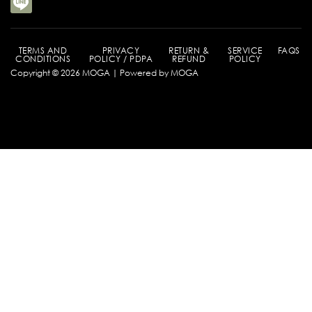
TERMS AND
PRIVACY
RETURN &
SERVICE
FAQS
CONDITIONS
POLICY / PDPA
REFUND
POLICY
Copyright © 2026 MOGA | Powered by MOGA