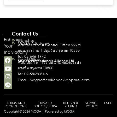
Contact Us
Enhance
Branches
MOGA Academy
Address: ชั้น 14 Central Office 999/9
Your
ถนน พระราม 1 ปทุมวัน กรุงเทพ 10330
Individuality
Tel: 02-646-1972
Head Office
MOGA Professionals Alliance Ltd.
Address: 161-166 ถนน ริมคลองประปา
บางซื่อ กรุงเทพ 10800
Tel: 02-5869081-6
Email: Mogaoffice@chock-apparel.com
TERMS AND
PRIVACY
RETURN &
SERVICE
FAQS
CONDITIONS
POLICY / PDPA
REFUND
POLICY
Copyright © 2026 MOGA | Powered by MOGA