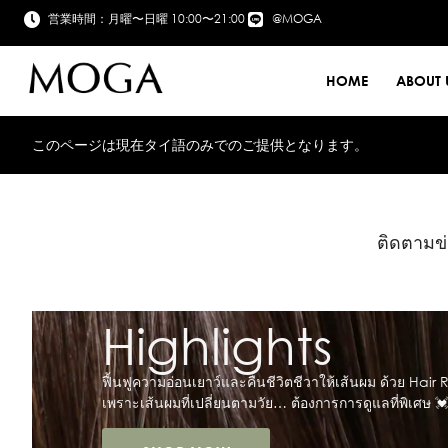
営業時間：月曜〜日曜 10:00〜21:00
@MOGA
HOME
ABOUT 
このページは現在タイ語のみでのご提供となります。
ติดตามข่
Highl
P Beauty Color Syst
บริการทำสีผมที่ 𝐌𝐎
ผลลัพธ์ของสีที่ชัด