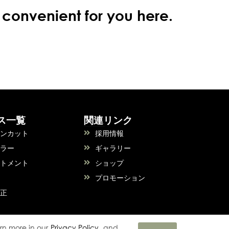
 convenient for you here.
ス一覧
関連リンク
インカット
採用情報
カラー
ギャラリー
ートメント
ショップ
マ
プロモーション
矯正
rn more in our
Privacy Policy
, and