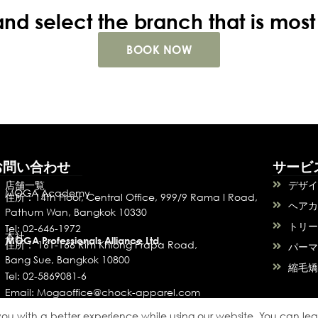
d select the branch that is most
BOOK NOW
お問い合わせ
サービ
店舗一覧
デザ
MOGA Academy
住所：14th Floor, Central Office, 999/9 Rama I Road,
ヘア
Pathum Wan, Bangkok 10330
トリ
Tel: 02-646-1972
本社
MOGA Professionals Alliance Ltd.
住所： 161-166 Rim Khlong Prapa Road,
パー
Bang Sue, Bangkok 10800
縮毛
Tel: 02-5869081-6
Email: Mogaoffice@chock-apparel.com
u with a better experience while using our website. You can lea